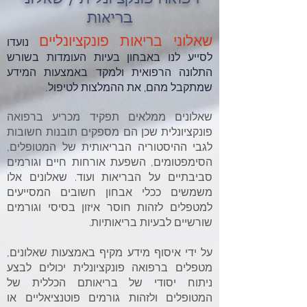
בריאות
שאלוני בריאות פונקציונליים
נועדו
לסייע לנו באבחון בעיות העומדות בשורש
התלונה הרפואית ולמקד באמצעות המידע
שמתקבל מהם,
את ההמלצות לטיפול.
שאלונים ממלאים תפקיד מכריע ברפואה
פונקציונלית שכן הם מספקים תובנות חשובות
לגבי ההיסטוריה הבריאותית של המטופלים,
הסימפטומים, השפעת אורחות חיים וגורמים
סביבתיים על הבריאות ועוד. שאלונים אלו
משמשים ככלי אבחון חשובים המסייעים
למטפלים לזהות חוסר איזון בסיסי וגורמים
שורשיים לבעיות בריאותיות.
על ידי איסוף
מידע מקיף בא
מצעות שאלונים,
מטפלים ברפואה פונקציונלית יכולים לבצע
ניתוח יסודי של בריאותם הכללית של
המטופלים ולזהות גורמים פוטנציאליים או