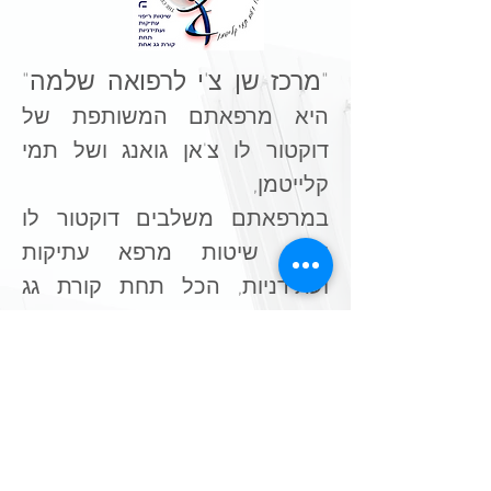
"מרכז שן צ'י לרפואה שלמה"
היא מרפאתם המשותפת של
דוקטור לו צ'אן גואנג ושל תמי
קלייטמן,
במרפאתם משלבים דוקטור לו
ותמי
שיטות מרפא עתיקות
ועתידניות, הכל תחת קורת גג
אחת.
מיוחדים וייחודיים
יישומים
*
התוכנית "מקסימום
YOU
"
*
מערכת החיסון - מעבר
מממגננה
למתקפה​