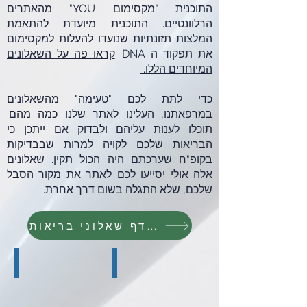
התוכנית "מקסימום YOU" מהאתרים
הרלוונטיים. התוכנית מיועדת להתאמת
המלצות תזונתיות שנועדו להעלות למקסימום
את תפקוד ה DNA.
קראו פה על השאלונים
המיוחדים הללו.
כדי לתת לכם "טעימה" מהשאלונים
במרפאתנו, העלינו לאתר שלנו כמה מהם.
תוכלו לענות עליהם ולבדוק אם ייתכן כי
הבריאות שלכם לקויה למרות שבבדיקות
בקופ"ח שערכתם היה הכול תקין. שאלונים
אלה אולי יסייעו לכם לאתר את מקור הסבל
שלכם, שלא התגלה בשום דרך אחרת.
לחצו כאן לדף שאלוני בריאות
צמאים לדעת
מטפחים גוף/נפש
ידע
כיצד
מקדם
נטפח
בריאות
את
הגוף