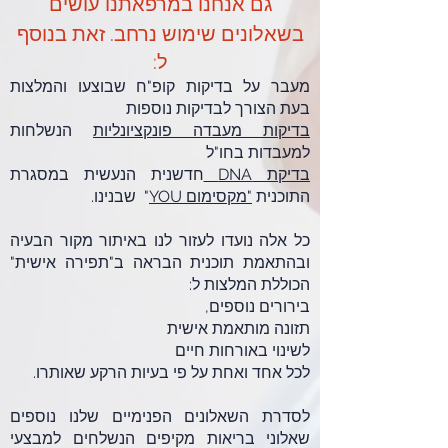
ם אנחנו במרפאתנו עושים
ג
בשאלונים שימוש נרחב. זאת בנוסף
ל:
מעבר על בדיקות קופ"ח שבוצעו והמלצות
בעת הצורך לבדיקות נוספות
בדיקות מעבדה פונקציונליות
הנשלחות
למעבדות בחו"ל
בדיקת DNA
חדשנית הנעשית במסגרת
התוכנית
"מקסימום YOU
" שבנינו.
כל אלה נועדו לעזור לנו באיתור מקור הבעיה
ובהתאמת תוכנית הבראה ב"תפירה אישית"
הכוללת המלצות ל:
בירורים נוספים,
תזונה מות
אמת אישית
לשינוי באורחות חיים
לכל אחד ואחת על פי בעיות הרקע שאותרו.
​לסדרת השאלונים הפנימיים שלנו נוספים
שאלוני בריאות מקיפים הנשלחים למבצעי