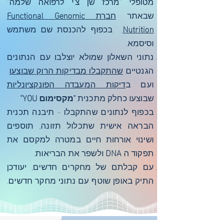
מטופלי "מרכז שן צ'י לרפואה שלמה"
שבאתר
חברת
Functional Genomic
Nutrition
. בכפוף להכנסת שם משתמש
וסיסמא.
נתוני השאלון שמולא יוצלבו עם הנתונים
הגנטיים
שהתקבלו מבדיקות הרוק שבוצעו
ועם ב
דיקות המעבדה הפונקציונליות
שבוצעו כחלק מתכנית
"מקסימום YOU"
בכפוף לנתונים שהתקבלו - תיבנה תכנית
הבראה אישית שתכלול תזונה, תוספים
ושינוי אורחות חיים במטרה למקסם את
תפקוד ה
DNA
ולשפר את הבריאות.
עם קבלתם של מחקרים חדשים, יעודכן
התיק באופן שוטף עם נתוני מחקר חדשים.