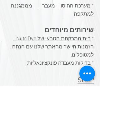
*
מערכת החיסון - מעבר
מממגננה
למתקפה​
שירותים מיוחדים
*
בית המרקחת הטבעי של
NutriDyn
-
הזמנות היישר מהאתר שלנו עם הנחה
למטופלינו.
​*
בדיקות מעבדה פונקציונאליות
SHOP
BLOG
אמצעי תשלום
מזומן, המחאות,
Pay Box