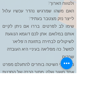
ולטווח הארוך?
האם משהו שמרגיש נהדר עכשיו עלול
לייצר נזק מצטבר בעתיד?
שימו לב לפרטים. בררו אם ניתן לקיים
אותם במלואם. אתן לכם דוגמא הנוגעת
לשיקולים לבחירה בתזונת ה"פליאו"
למשל. כה מפליאה בעיניי היא העובדה
שרבים
ממאמצי השיטה בוחרים להתעלם מפרט
אחד
חשוב שלה: מתוך הכרה של הסכנות
הכרוכות באכילת בשר מבקר שגודל
ברפתות ואכל מזון סינתטי (המלא
באנטיביוטיקה,
הורמוני גדילה ושאר מרכיבים מזיקים),