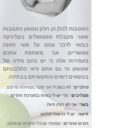
התגובות להלן הן חלק ממגוון התגובות
שאני מקבלת ממטופלים בקליניקה
בבואי לדבר עמם על סוגי תזונה
אפשריים. אני משתפת אתכם
באמירות אלה כי יש בהם מידה של
שעשוע וכי גם אתם ודאי התלבטתם
בנושאים דומים והתקשיתם בבחירה.
סולניים
? לא בשבילי אני סובל
ממחלות פר
קים...
מצליבים
?
הרי יש לי בעיות במערכת התריס...
בשר
? אני לא הורג חיות!...
חיטה
? יש לי רגישות לגלוטן...
דגנים אח
רים
? שמעתי שבכל הדגנ
ים יש גלוטן...