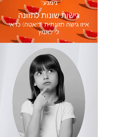
נימנע?
גישות שונות לתזונה
איזו גישה תזונתית (דיאטה) כדאי
לי לאמץ