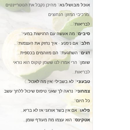
אוכל
מבושל/נא
? מהיכן נקבל את הנוטריינטים
(מ
רכיבי המזון) הנחוצים
לבריאות?...
סיבים
? מה אעשה עם הרגישות במעי?...
חלב
? אם נימנע - איך נחזק את העצמות?...
דגים
? השתגעת? הם מזוהמים בכספית...
שומן
? הרי אמרו לנו ששמן קוקוס
הוא נוראי
לבריאות...
טבעוני
? לא בשבילי (אין מה לאכול...)
צמחוני
? נראה לך שאני טיפוס שיכול ללחך עשב
כל היום?...
פלאו
? אם אין בשר אורגני אז לא בריא...
אטקינס
? הוא עצמו מת מעודף שומן...