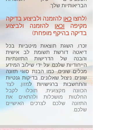
הבריאותיות שלך.
(לחצו
כאן
להזמנה ולביצוע בדיקה
מקיפה
וכאן
​ להזמנה ולביצוע
בדיקה בהיקף מופחת)
זכרו, השגת תוצאות מיטביות בכל
דיאטה דורשת תשומת לב אישית
והבנה של הדרישות התזונתיות
הייחודיות שלכם. על ידי שילוב המידע
מכלים שונים, כמו הבנת סוגי תזונה
שונים, ניצול שאלונים, בדיקות גנטיות
והתחשבות ברגישויות ל
מזון, לצד
הכוונה מקצועית, תוכלו לקבל
החלטות מושכלות ולהתאים את
התזונה שלכם לצרכים האישיים
שלכם.