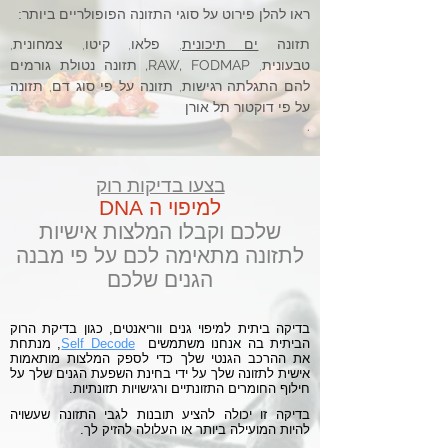
ראו להלן פירוט על סוגי התזונה הפופולריים ביותר:
תזונה
ים תיכונית,
פלאו, קיטו, צמחונית,
טבעונית,
תזונה נטולת גורמים
RAW, FODMAP,
להם התגלתה רגישות, תזונה על פי סוג דם, תזונה
על פי דוקטור תל אורן
.
בצעו בדיקות רוק
למיפוי ה DNA
שלכם וקבלו המלצות אישיות
לתזונה מתאימה לכם על פי מבנה
הגנים שלכם
בדיקה ביתית למיפוי גנים ווריאנטים, כגון בדיקת הרוק
הביתית בה אנחנו משתמשים
Self Decode
, מנתחת
את ההרכב הגנטי שלך כדי לספק המלצות מותאמות
אישית לתזונה שלך
על ידי בחינת השפעת הגנים שלך על
חילוף החומרים התזונתיים ורגישויות תזונתיות.
בדיקה זו יכולה להציע תובנות לגבי התזונה שעשויה
להיות המועילה ביותר או העלולה להזיק לך.