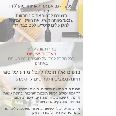
ועכשיו
- גם אם אחת או יותר מהנ"ל הן
מטרותיכן
תצטרכו לבחור א
ת סוג התזונה
שבאמצעותה תשיגו את
השינוי המיוחל
להלן כלים שיסייעו לכם בבחירה
בחרו תזונה על פי
העדפות אישיות
ובכל מקרה למדו על סוגי התזונה השונים
באתרנו
בדפים אלו תוכלו לקבל
מידע על סוגי
תזונה נפוצים ותפריטים לדוגמה:
הבנת סוגי התזונה השונים, תוכנם ותפריטים
לדוגמה יכולים לספק תובנות חשובות. בחינת גישות
תזונתיות שונות, כגון תזונה ים תיכונית, תזונה
צמחית תזונה קיטוגנית ועוד.
מידע זה יסייע לך לעשות בחירות מושכלות לגבי מה
שמתאים לצרכים ולהעדפות שלך.