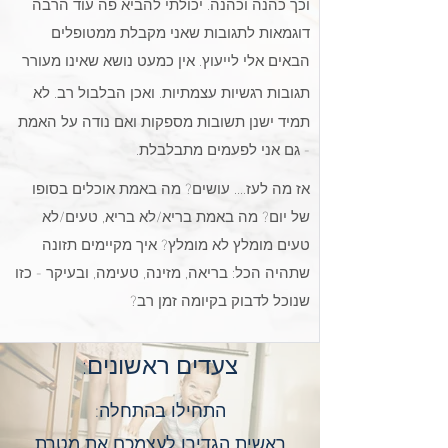
וכך כהנה וכהנה. יכולתי להביא פה עוד הרבה
דוגמאות לתגובות שאני מקבלת ממטופלי
ם
הבאים אלי לייעוץ. אין כמעט נושא שאינו מעורר
תגובות רגשיות
עצמתיות
. ואכן הבלבול רב. לא
תמיד ישנן תשובות מספקות ואם נודה על האמת
- גם אני לפעמים מתבלבלת.
אז מה לעז.... עושים? מה באמת אוכלים בסופו
של יום? מה באמת בריא/לא בריא, טעים/לא
טעים מומלץ לא מומלץ? איך מקיימים תזונה
שתהיה הכל: בריאה,
מזינה, טעימה, ובעיקר - כזו
שנוכל לדבוק בקיומה זמן רב?
צעדים ראשונים:
התחילו בהתחלה:
ראשית ה
גדירו לעצמכם את מטרת