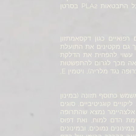
והיווצרות כלי דם חדשים המזינים את התאים הסרטניים. המשך המחקר על התבטאות PLA2 בסרטן
 רפואיים כגון דקסאמתזון
אך גם מקטינים את התועלת
ם עשוי להפחית את הדלקת
פעת ה PLA2 נגד החיידק, וכתוצאה מכך לגרום להתפשטות
המחלה. חומרים נוספים מעכבי PLA2 הם ליתיום, קרבאמאזפין, כלורוקווין (תרופה נגד מלריה), ויטמין E,
ממנו נוצרים פוספוליפידים, הוא מעכב רב עוצמה של PLA2 שמשמש כתוסף תזונה (במינון
ון, ליקויים קוגניטיביים, סוגים
י אלצהיימר נמצא שהתרופה
, את זרימת הדם למוח, ואת דפוס
פעילות הביו-חשמלי של המוח. לא אובחנו תופעות לוואי בטיפול בכולין-CDP במינונים נמוכים, ובמינונים