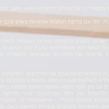
ברות במספר רב של מחלות דלקתיות, והוא נחשב כסמ
ניתן לדגום בקלות רמות PLA2 יחד עם בדיקת חומצות אורגניות ב
יוצרות תגובה דלקתית מיידית הגורמת לכאבים
שמעורר את התגובה החיסונית ה
זיהום, PLA2 מפעיל שרשרת של תהליכים שמביאים להש
התוצרים של ריאקציית 2 PLA האחראיים למיגורם של החיידקים, לי
לים בשלמות מעטפת התא, מעוותים חלבונים, ומ
 להעלות את רמת המרכיבים יצרני הדלקת בגו
סיאנינים (בשמם הכולל – אייקוסנואידים). החו
שומן חופשיות) מעורבים ביצירת תחושת כאב, נ