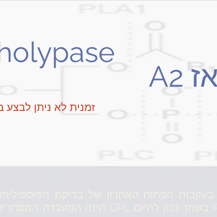
holypase
פוספוליפאז A2
זמנית לא ניתן לבצע ב
הפעילות של האנזים PLA2 בשתן. נכון להיום L