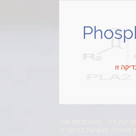
Phosp
דיקה זו
במעבדתGPL אנו נרגשים בעקבות הפתוח האחרון של בדיקת הפוספוליפאז A2 (PLA2)הבודקת את
GP הינה המעבדה המסחרית היחידה המציעה בדיקה זו