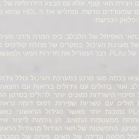
 הפלאק הטרשתי.
לי בתאי האפיתל של הלבלב, כיס המרה ודרכי העי
ל מערכת העיכול. במקרים של מחלת קוליטיס כי
 רמת הזיהום.
 מוגברות של PLA2 נמצאו בכמה סוגי סרטן במערכת העיכול כול
סיכויי הישרדות נמוכים יותר. לחולים בסרטן הר
עומת חולים עם קשריות שפירות. דפוס דומה נרא
אחרות ממעטפות התאים, הן גורמות לייצור איי
סרטן, התפשטות של תאי הגידול מהגידול הראשו
ולל חלוקה ונדידה של תאים, פירוק של ממברנו