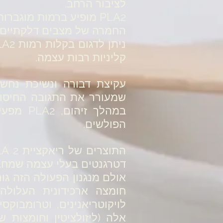
לציבור הרחב.
PLA2 מופיע ברמות מוג
החמרה של מצבים דלקתיים.
קליניות רבות עצמה.
ע
קיצת דבורה ונשיכת נחש 
במהלך 
הפולשים.
דטרגנטים בעלי עצמה שמחב
חומצה ארכידונית העלולה
לויקוטריאנינים, וטרומבוק
אלה (ליזולציטין וחומצות 