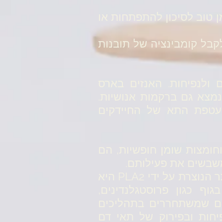
ן טוב לסיכון להתפתחות או
שתן ובכך לקבל קומבינציה של תובנות
 ולנפיחות. האנזים בארס
זאת הוא פוספוליפאז A2 PLA2). אנזים זה נמצא גם ברקמות אנושיות.
מדת מעטפת התא של החיידקים
זולציטין וחומצות שומן חופשיות, הם
שבשים את פעילותם.
אולם מנגנון הפעולה הזה גורם גם נזק לגוף הנשא. חומצת השומן הנפוצה ביותר הנוצרת על ידי PLA2 היא
ף כגון פרוסטגלנדינים,
מרים שמשתחררים בתהליכים
פיחות ובפירוק של תאי דם