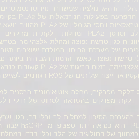
הליך הדה-גרנולציה שמשחרר נוירוטרנסמיטרים
התמקדו בתפקיד שמש
התפקידים הספציפיים, האינטראקציות
P ומחלות דלקתיות
יווניות כגון טרשת נפוצה ומחלת אלצהיימר. בטרש
כיבים של מערכת החיסון המולדת שיוצרים תגוב
רב חולי טרשת נפוצה, כאשר הרמות הגבוהות ביותר
מתקדם. בהתפתחות מחלת אלצהיימר,
שבהם מעורבים NADPH אוקסידאז וייצור 
דלקת מפרקים בהשוואה לסחוס של חולי דלקת 
כלי חשוב בהערכת הסיכון למחלות לב וכלי דם, כגון 
ומחלות כלי דם אחרות