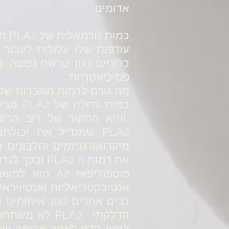
אדומים.
כמו
עודפות שלו עלולות לעבור 
כרוניים כגון: טרשת נפוצה,
פסיכיאטריות.
מה גורם לרמות מוגברות של PLA2
כמות ג
והיא המקור של רוב הרעיל
PLA2
שמגדיל את יכולתם
מיקרואורגניזמים וחלבונים 
את רמות ה PLA2 ובכך לגרום לנזק לרקמה ולפגיעה במוח.
פוספוליפאז 2
אנטיבקטריאליות ואנטיוירא
רבים אחרים כגון: איתותים 
הדלקתי. PLA2