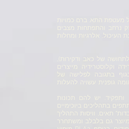
 התא ושל מעטפת התא. ברם כמויות
זק נרחב והתפתחות מצבים
ת העיכול, אלרגיות ומחלות
ורמת לתחושה של כאב ודקירות),
דה וקלוסטרידיה מייצרים
גוף בתגובה לפלישה של
אומה גופנית עשויה להעלות
קום ותפקיד. יש להם תכונות
תפים בתהליכים ביוכימיים
דות" תאים, וויסות התהליך
וא מיוצר גם בלבלב ומשתחרר
למעי הדק לאחר ארוחה שומנית, על מנת לסייע בעיכול וספיגה של פוספוליפידים. בנוסף, PLA2 מופיע