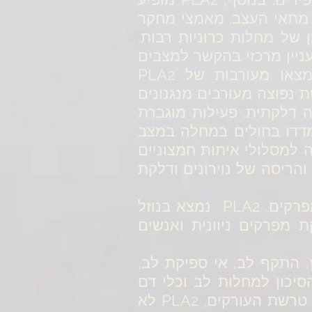
 מתאי העצב. מאמצי מחקר
חקת ההפרעה בפעילות הנורמאלית של PLA2 בקיומן של מחלות כרוניות רבות.
 ויחסי הגומלין של PLA2 מהווים נושא עניין מרכזי בהקשר למצבים
מחקרים מצאו מעורבות של PLA2
ת נפוצה מעורבים מנגנונים
ה דלקתית. פעילות מוגברת
 נמדדו בחולים במחלה במצב
 רמות חריגות של PLA2 קשורות כנראה למסלולי איתות חמצוניים
של זנים של ROS הגורמים לפגיעה והריסה של נוירונים ודלקת
דלקת היא הסמן העיקרי של דלקת מפרקים, מחלה אוטואימונית הרסנית למפרקים. PLA2 נמצא בנוזל
מפרקים ניוונית ואנשים
שבץ, התקף לב, אי ספיקת לב,
. PLA2 הוא כנראה יותר ספציפי מ- hsCRP עבור הסיכון למחלות לב וכלי דם
וייתכן שיש לו תפקיד מרכזי כמתווך של פתולוגיה של הלב וכלי הדם. במחלת טרשת העורקים, PLA2 לא