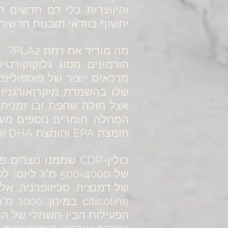
יחשוף בוודאי תובנות חדשות.
מה מוריד את רמת PLA2?
הורמונים מסוג גלוקוקורטי
מדכאים ייצור של פוספוליפ
שלו בהשמדת מיקרואורגניזמ
חומצת EPA וחומצת DHA (חומצות שומן מסוג אומגה-3).
של 500-4000 מ"ג
של דמנציה, סכיזופרניה, אל
oline