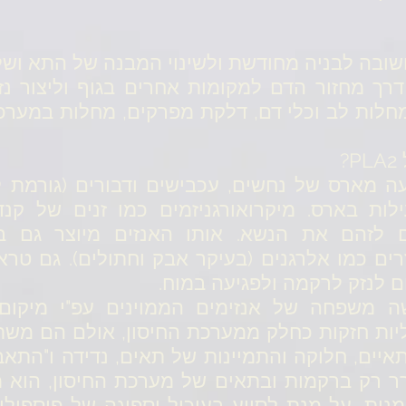
ת נורמאלית של PLA2 חשובה לבניה מחודשת ולשינוי המבנה של
דרך מחזור הדם למקומות אחרים בגוף וליצור נ
 מחלות לב וכלי דם, דלקת מפרקים, מחלות במערכ
?
דולה של PLA2 מגיעה מארס של נחשים, עכבישים ודבורים (ג
ות בארס. מיקרואורגניזמים כמו זנים של קנדי
 לזהם את הנשא. אותו האנזים מיוצר גם ב
זרים כמו אלרגנים (בעיקר אבק וחתולים). גם טר
A הוא למעשה משפחה של אנזימים הממוינים עפ"י מי
ליות חזקות כחלק ממערכת החיסון, אולם הם משת
תאיים, חלוקה והתמיינות של תאים, נדידה ו"התאב
 לא משתחרר רק ברקמות ובתאים של מערכת החיסון, ה