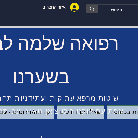
אזור החברים
רפואה שלמה לב
בשערנו
שיטות מרפא עתיקות ועתידניות תחת
אחת עם דוקטור לו צ'אן גואנג ועם תמ
ת בכמוסה
שאלונים ויודעים
קורונה/וירוסים - ע