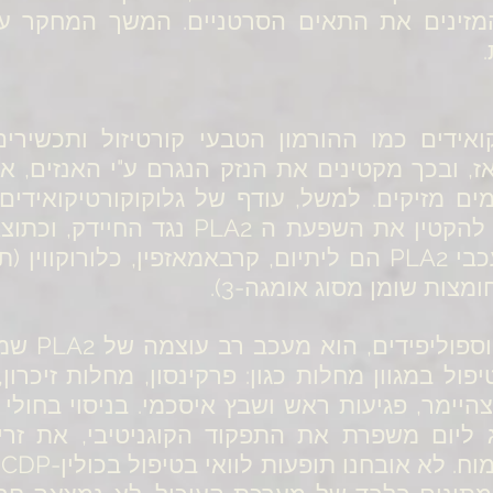
קואידים כמו ההורמון הטבעי קורטיזול ותכשירים
אז, ובכך מקטינים את הנזק הנגרם ע"י האנזים, 
ים מזיקים. למשל, עודף של גלוקוקורטיקואידי
אצל חולה שחפת ובו זמנית להקטין את הש
כולין-CDP ש
 ליום) לטיפול במגוון מחלות כגון: פרקינסון, מחלות זיכר
צהיימר, פגיעות ראש ושבץ איסכמי. בניסוי בחול
citic במינון 1000 מ"ג ליום משפרת את התפקוד הקוגניטיבי
ה