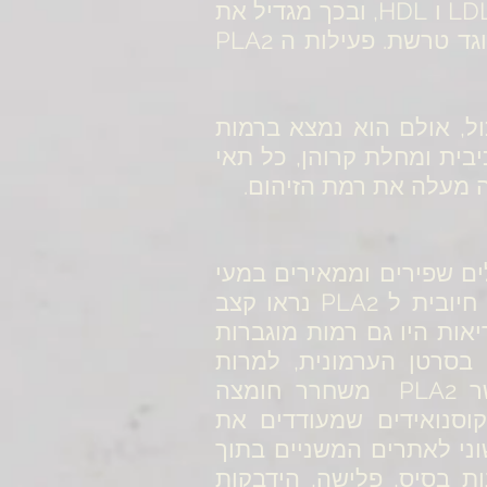
רק גורם להפעלת מקרופאגים ויצירת תאי קצף, אלא גם מבצע הידרוליזה של LDL ו HDL, ובכך מגדיל את
כמות חלקיקי ה LDL הקטנים שמעודדים טרשת, ומחליש את ה HDL שהוא נוגד טרשת. פעילות ה PLA2
כול, אולם הוא נמצא ברמות
בית ומחלת קרוהן, כל תאי
ל גידולים שפירים וממאירים במעי
הגס, גידולים ממאירים בלבלב ועוד. בחולים עם גידולים בריאות עם תוצאה חיובית ל PLA2 נראו קצב
יאות היו גם רמות מוגברות
ה בסרטן הערמונית, למרות
שגרורות מייצרות רמות PLA2 נמוכות יותר מאשר הגידול הראשוני. כאשר PLA2 משחרר חומצה
קוסנואידים שמעודדים את
ני לאתרים המשניים בתוך
ת בסיס, פלישה, הידבקות