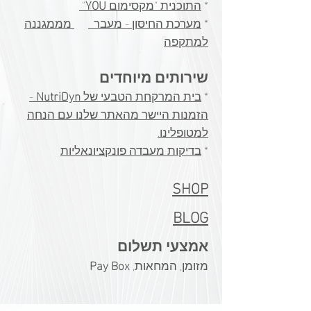
*
התוכנית "מקסימום
YOU
"
אחריות מעקב החבילה הוא על ידי
כבד גולמי מוסף אף הוא.
*
מערכת החיסון - מעבר
מממגננה
תמי.
כתובת להזמנה באתר
ההזמנה מגיעה בדרך כלל תוך 3 שבועות
למתקפה​
עד חודש.
https://www.nutridyn.co
כתובת המוצר -
שירותים מיוחדים
m/lipo-complexr
https://www.nutridyn.com/candibac
*
בית המרקחת הטבעי של
NutriDyn
-
tin-arr-1749
הזמנות היישר מהאתר שלנו עם הנחה
למטופלינו.
​*
בדיקות מעבדה פונקציונאליות
SHOP
BLOG
אמצעי תשלום
מזומן, המחאות,
Pay Box