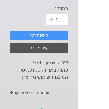
כמות
*
הוספה לסל
קניה מהירה
יצרן Metagenics
כמות באריזה 100כמוסות
המלצות שימוש מהיצרן:
1 כמוסות עם כל ארוחה אלא
אם כן הוריתם אחרת על ידי
הזמנות מוצרי מטג'ניקס
המטפל/ת
הזמנת מוצרי מטג'ניקס (משווקים על ידי
ליפו קומפלקס ®
חברת נוטרי-דין) תעשה בשתי דרכים.