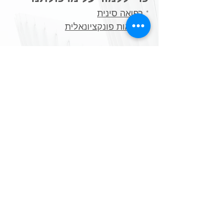
*
רפואה סינית
*
בריאות פונקציונאלית
כדי שתלמדו על עצמכם
*
שאלונים ויודעים
​*
בדיקות מעבדה פונקציונאליות
תכנים נלווים מעשירים
*
תזונה בתבונה
*
בריאות בכמוסה
*
פרוטוקולים ייעודיים לטיפול
*
מקורות מידע
צרו קשר
972-52-3677047