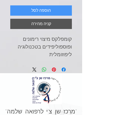
הוספה לסל
קניה מהירה
קומפלקס מיצוי רימונים
ופוספוליפידים בטכנולוגיה
ליפוזומלית
ויקואה+ הנו קומפלקס מיצוי
רימונים ופוספוליפידים (משמן
רימונים) בטכנולוגיה
ליפוזומלית ™ADS. פרי פיתוח
ישראלי חדשני של חברת
נייצ'רס פרו ישראל. במוצר
שני רכיבים בינל' עטורי
"מרכז שן צ'י לרפואה שלמה"