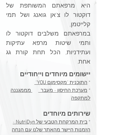
פרסים ומבוססי מחקר קליני,
היא מרפאתם המשותפת של
גם על בני אדם. צוות בינל'
דוקטור לו צ'אן גואנג ושל תמי
של רופאים, רופאים מומחים
קלייטמן,
ונטורופתים למדו וחקרו את
במרפאתם משלבים דוקטור לו
תרומתה של ליבת פרי הרימון
ותמי
שיטות מרפא עתיקות
ואת מנגנוני הספיגה היעילים
ועתידניות, הכל תחת קורת גג
ביותר לחומרים הפעילים
אחת.
ברימון. נטילת כמוסה אחת
מיוחדים וייחודיים
ביום של ויקואה+, משתווה
יישומים
*
התוכנית "מקסימום
YOU
"
להטבה הבריאותית
*
מערכת החיסון - מעבר
מממגננה
המשוייכת לרכיבים הפעילים
למתקפה​
בשתיית 30 כוסות משקה
רימונים סחוט טרי!
שירותים מיוחדים
ויקואה+ כולל את מנגנון
*
בית המרקחת הטבעי של
NutriDyn
-
דאבל אקשן של נייצ'רס פרו –
הזמנות היישר מהאתר שלנו עם הנחה