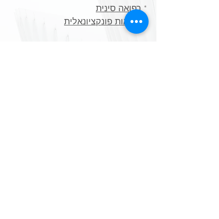
*
רפואה סינית
*
בריאות פונקציונאלית
כדי שתלמדו על עצמכם
*
שאלונים ויודעים
​*
בדיקות מעבדה פונקציונאליות
תכנים נלווים מעשירים
*
תזונה בתבונה
*
בריאות בכמוסה
*
פרוטוקולים ייעודיים לטיפול
*
מקורות מידע
צרו קשר
972-52-3677047