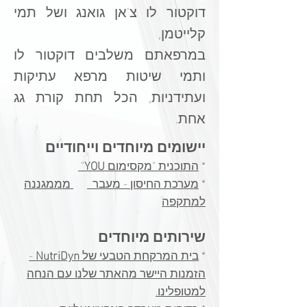
דוקטור לו צ'אן גואנג ושל תמי
קלייטמן,
במרפאתם משלבים דוקטור לו
ותמי
שיטות מרפא עתיקות
ועתידניות, הכל תחת קורת גג
אחת.
מיוחדים וייחודיים
יישומים
*
התוכנית "מקסימום
YOU
"
*
מערכת החיסון - מעבר
מממגננה
למתקפה​
שירותים מיוחדים
*
בית המרקחת הטבעי של
NutriDyn
-
הזמנות היישר מהאתר שלנו עם הנחה
למטופלינו.