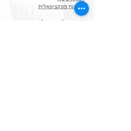
*
בריאות פונקציונאלית
כדי שתלמדו על עצמכם
*
שאלונים ויודעים
​*
בדיקות מעבדה פונקציונאליות
תכנים נלווים מעשירים
*
תזונה בתבונה
*
בריאות בכמוסה
*
פרוטוקולים ייעודיים לטיפול
*
מקורות מידע
צרו קשר
972-52-3677047
כתובת מייל: