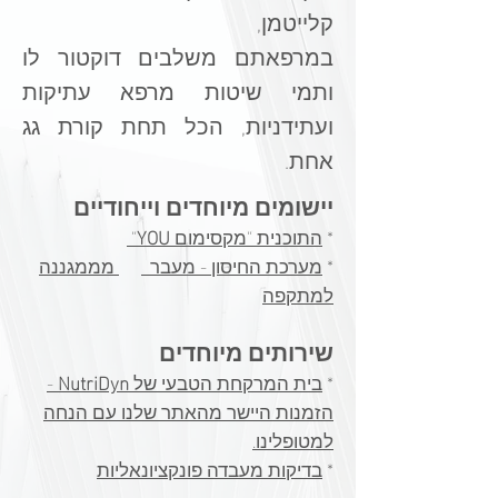
קלייטמן,
במרפאתם משלבים דוקטור לו
ותמי
שיטות מרפא עתיקות
ועתידניות, הכל תחת קורת גג
אחת.
מיוחדים וייחודיים
יישומים
*
התוכנית "מקסימום
YOU
"
*
מערכת החיסון - מעבר
מממגננה
למתקפה​
שירותים מיוחדים
*
בית המרקחת הטבעי של
NutriDyn
-
הזמנות היישר מהאתר שלנו עם הנחה
למטופלינו.
​*
בדיקות מעבדה פונקציונאליות