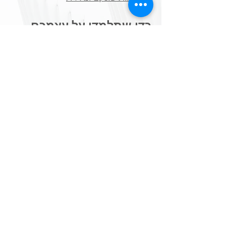
כדי שתלמדו על עצמכם
*
שאלונים ויודעים
​*
בדיקות מעבדה פונקציונאליות
תכנים נלווים מעשירים
*
תזונה בתבונה
*
בריאות בכמוסה
*
פרוטוקולים ייעודיים לטיפול
*
מקורות מידע
צרו קשר
972-52-3677047
כתובת מייל:
tami@doctor-lu-and-tami.com