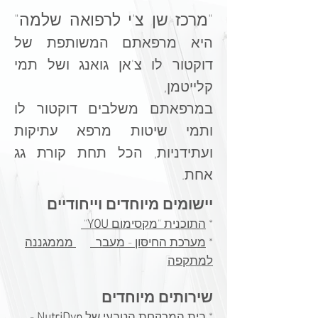
"מרכז שן צ'י לרפואה שלמה"
היא מרפאתם המשותפת של
דוקטור לו צ'אן גואנג ושל תמי
קלייטמן,
במרפאתם משלבים דוקטור לו
ותמי
שיטות מרפא עתיקות
ועתידניות, הכל תחת קורת גג
אחת.
מיוחדים וייחודיים
יישומים
*
התוכנית "מקסימום
YOU
"
*
מערכת החיסון - מעבר
מממגננה
למתקפה​
שירותים מיוחדים
*
בית המרקחת הטבעי של
NutriDyn
-