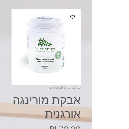
מק"ט: 7290013636713
אבקת מורינגה
אורגנית
מחיר