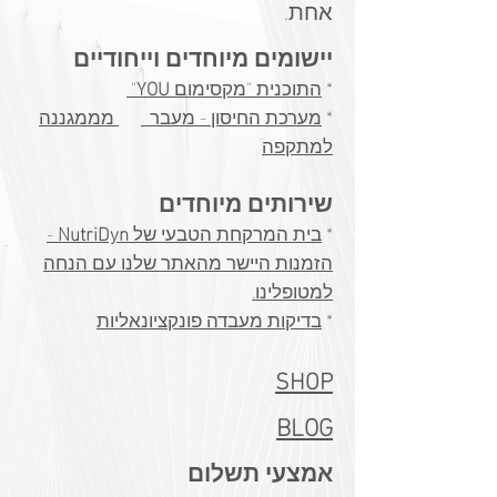
אחת.
מיוחדים וייחודיים
יישומים
*
התוכנית "מקסימום
YOU
"
*
מערכת החיסון - מעבר
מממגננה
למתקפה​
שירותים מיוחדים
*
בית המרקחת הטבעי של
NutriDyn
-
הזמנות היישר מהאתר שלנו עם הנחה
למטופלינו.
​*
בדיקות מעבדה פונקציונאליות
SHOP
BLOG
אמצעי תשלום