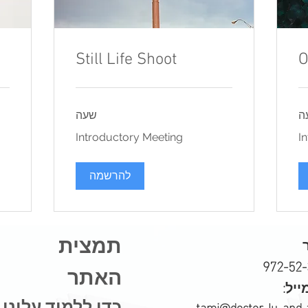
Still Life Shoot
O
ה
שעה
tory
Introductory
Introductory Meeting
I
ing
Meeting
להרשמה
תמצית תכ
972-52
האתר
ייל:
כדי ללמוד עלינו
tami@doctor-lu-and-