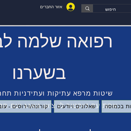
אזור החברים
רפואה שלמה לב
בשערנו
שיטות מרפא עתיקות ועתידניות תחת
אחת עם דוקטור לו צ'אן גואנג ועם תמ
ת בכמוסה
שאלונים ויודעים
קורונה/וירוסים - ע