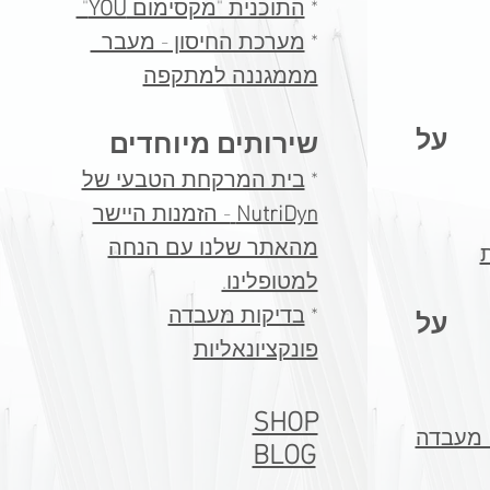
*
התוכנית "מקסימום
YOU
"
*
מערכת החיסון - מעבר
מממגננה למתקפה​
 על
שירותים מיוחדים
*
בית המרקחת הטבעי של
NutriDyn
- הזמנות היישר
מהאתר שלנו עם הנחה
ת
למטופלינו.
​*
בדיקות מעבדה
 על
פונקציונאליות
SHOP
עבדה
BLOG