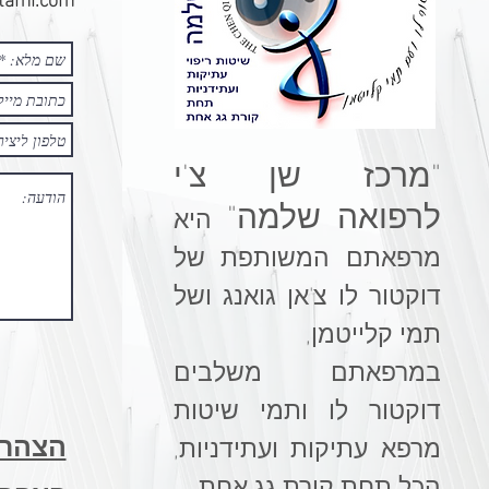
"מרכז שן צ'י
לרפואה שלמה"
היא
מרפאתם המשותפת של
דוקטור לו צ'אן גואנג ושל
תמי קלייטמן,
במרפאתם משלבים
דוקטור לו ותמי
שיטות
הצהרת
מרפא עתיקות ועתידניות,
הכל תחת קורת גג אחת.