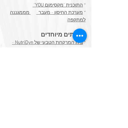
*
התוכנית "מקסימום
YOU
"
*
מערכת החיסון - מעבר
מממגננה
למתקפה​
שירותים מיוחדים
*
בית המרקחת הטבעי של
NutriDyn
-
הזמנות היישר מהאתר שלנו עם הנחה
למטופלינו.
​*
בדיקות מעבדה פונקציונאליות
SHOP
BLOG
אמצעי תשלום
מזומן, המחאות,
Pay Box