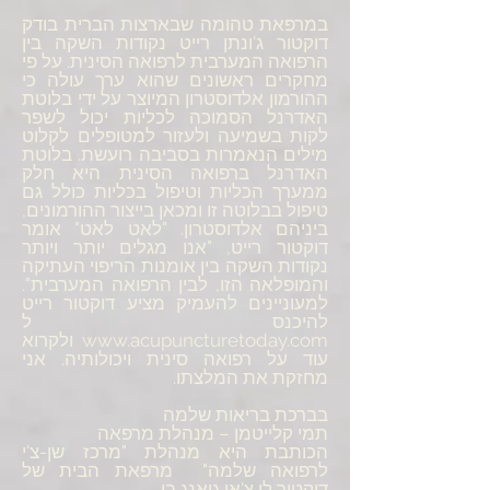
במרפאת טהומה שבארצות הברית בודק
דוקטור ג'ונתן רייט נקודות השקה בין
הרפואה המערבית לרפואה הסינית. על פי
מחקרים ראשונים שהוא ערך עולה כי
ההורמון אלדוסטרון המיוצר על ידי בלוטת
האדרנל הסמוכה לכליות יכול לשפר
לקות בשמיעה ולעזור למטופלים לקלוט
מילים הנאמרות בסביבה רועשת. בלוטת
האדרנל ברפואה הסינית היא חלק
ממערך הכליות וטיפול בכליות כולל גם
טיפול בבלוטה זו ומכאן בייצור ההורמונים,
ביניהם אלדוסטרון. "לאט לאט" אומר
דוקטור רייט, "אנו מגלים יותר ויותר
נקודות השקה בין אומנות הריפוי העתיקה
והמופלאה הזו, לבין הרפואה המערבית".
למעוניינים להעמיק מציע דוקטור רייט
להיכנס ל
www.acupuncturetoday.com ולקרוא
עוד על רפואה סינית ויכולותיה. אני
מחזקת את המלצתו.
בברכת בריאות שלמה
תמי קלייטמן – מנהלת מרפאה
הכותבת היא מנהלת "מרכז שן-צ'י
לרפואה שלמה" מרפאת הבית של
דוקטור לו צ'אן גואנג בי