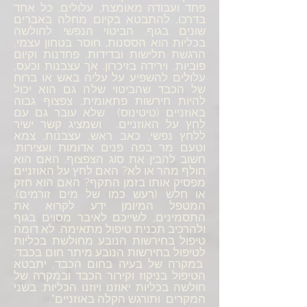
פחד ועבודה מאומצת, עלולים, כל אחד
בדרכו, להתבטא בקיום מחלה באברים
שונים בגוף. הביטוי הנפשי לחולשה
בכליות הוא הססנות, חוסר בטחון עצמי,
הרגשת תלישות ובדידות, פחדנות וקיום
פוביות, וירידה בזיכרון. אך עצבנות וכעס,
עלולים להשפיע על עליה באש או ברוח
של הכבד שהביטוי שלה גם הוא יכול
להיות חירשות פתאומית, צפצוף גבוה
באוזניים (טיטינוס) שלא עובר גם עם
לחץ על האוזניים, ושמציג קשר ישיר
ללחץ נפשי, כאב ראש, עצבנות, צמא
וטעם מר בפה פנים אדומות ועצירות.
חשוב להבין את סוג הצפצוף. האם הוא
חולף מהר או לא? האם לחץ על האוזניים
מפסיק אותו בזמן התקף? האם הוא חזק
או חלש (רעש כמו של מים זורמים).
המטפל המיומן ידע לקרוא את
התסמינים, לשייכם לאיבר מסוים בגוף
ולהרכיב תכנית טיפול מתאימה. לא דומה
טיפול בחירשות הנובע מחולשת בכליות
לטיפול בחירשות הנובע מיתר חום בכבד.
במקרה של בעיה בחום הכבד, יתבטא
הטיפול בניקוז וקירור הכבד ובמקרה של
חולשה בכליות יאוזנו ויוזנו הכליות. בשני
המקרים ותורגש הקלה באוזניים".