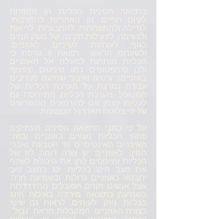
ברפואה הסינית הכליות הן המפתח
לקיום החיים. הן האחריות להתרבות,
לגדילה ולהתפתחות, להתבגרות, לריאות
ולנשימה, לפעילות תקינה של משק המים
בגוף, לעצמות, לשיניים, לאוזניים,
ולשערות הראש. רפואה זו גורסת כי
הכליות נפתחות למעלה אל האוזניים
ולכן סימפטומים כמו טיניטוס (צפצוף
באזניים), ורטיגו ואיבוד שמיעה מחייבים
עבודה נמרצת על מערכת הכליות של
המטופל. מערכת הכליות מתייחסת גם
לכליות עצמן וגם להורמונים המופרשים
על ידי בלוטת האדרנל הסמוכות.
על פי כתבי הרפואה הסינים העתיקים
פתחי הכליות מצויים באוזניים ובשני
האיברים האינטימיים (פי הטבעת ואברי
המין). לאוזניים יש צורה דומה לזו של
הכליות ומייחסים להן את היכולת לשקף
את מצב הינג בכליות. ינג במצב טוב
יתבטא באוזניים גדולות ובשמיעה חדה.
אצל אנשים זקנים הסובלים מהידרדרות
בשמיעה כתוצאה מירידה באיכות הינג
בכליות, ניתן, לעיתים, לראות גם שינוי
בצורת האוזניים, המקבלות מראה "נבול".