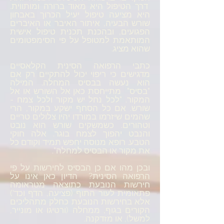
דרך הטיפול היא מאוד ברורה ומותווית.
היא מציעה טיפול יעיל הכרוך באבחון
שורש הבעיה, איתור האיבר או האיברים
הפגועים, ובהכנת תכנית טיפול אישית
המותאמת למטופל על פי הסימפטומים
שהוא מציג.
כתבי הרפואה הסינית הקלאסיים
מדגישים כי ריפוי יכול להתקיים רק אם
הוא נעשה בבסיס המחלה. המילה
"בסיס" מתייחסת כאן אל השורש או אל
המקור. "לכל נחל יש מקור ולכל צמח -
שורש. אם כל הסחף ישקע במקור, הרי
שהמים שיזרמו במורדו יהיו צלולים טריים
וטהורים. כשמשקים שורש הוא נובט
והנבט יהפוך לצמח בוגר. אלה חוקי
הטבע. רופא מנוסה יחפש תמיד וקודם כל
את מקור או הבסיס למחלה".
ובכן מהו אם כן הבסיס לחירשות על פי
הרפואה הסינית? הדיון כאן אינו על
חירשות הנובעת כתוצאה מטראומה
פתאומית לעור התוף (פציעה, הדף וכד')
אלא בחירשות הנובעת כחלק מתהליכים
הקורים בגוף, ממחלה (ורטיגו או מונייר,
למשל), או מזדקנה.