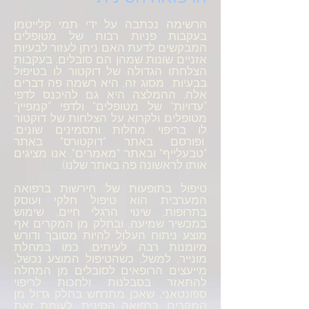
הרשימה נכתבה על ידי תמי קלייטמן
בעקבות פניות רבות של מטופלים
המבקשים לדעת האם ניתן לעזור לבעיות
אזניים שונות שמהן הם סובלים. בעקבות
הצלחתו הגדולה של דוקטור לו בטיפול
בבעיות מסוג זה, היא רשמה פה דברים
אלה. ההמלצה היא גם להיכנס לדפי
”עדויות“ של מטופלים“ ולדפי ”קמפיין“
מטופלים ולקרוא על הצלחות של דוקטור
לו בריפוי מחלות ותסמינים שונים.
ופורסם באתר "דוקטורס" באתר
"טבעלייף" ובאתר "מאמרים". אנו מציגים
אותו לראשונה פה באתר שלנו).
טיפול בתופעות של חירשות ברפואה
המערבית הוא טיפול חלקי ועוסק
בתרופות, שינוי הרגלי חיים, שימוש
במכשיר שמיעה, ובחלק מן המקרים אף
מוצע ניתוח העלול להיות מסובך ודורש
מיומנות רבה. לעיתים, כמו במחלת
מונייר, למשל, כשהטיפול המוצע נכשל,
מייעצים הרופאים לסובלים מן המחלה
להתאזר בסבלנות ולחכות לריפוי
ספונטאני, שאכן מתרחש בחלק גדול מן
המקרים. ברפואה הסינית, לעומת זאת