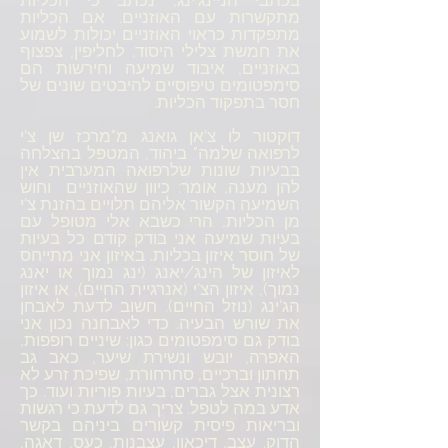
בכתבי הניינג'ינג, נכתב כי הכליות
מתקשרות עם האוזניים. אם הכליות
מתפקדות כראוי האוזניים יכולות לשמוע
את חמשת צלילי היסוד. לחליפין, צפצוף
באוזניים, איבוד שמיעה וחירשות הם
סימפטומים טיפוסיים להיבטים שונים של
חסר בתפקוד הכליות.
דוקטור לו צ'אן גואנג מ"מרכז שן צ'י
לרפואה שלמה" ביהוד, המטפל בהצלחה
בבעיות שונות שלרפואה המערבית אין
להן מענה, אומר: כיוון שהאוזניים וחוש
השמיעה הקשור אליהם תלויים בהזנת צ'י
מן הכליות, הרי כשבא אלי מטופל עם
בעיות שמיעה אני בודק קודם כל בעיות
של חוסר איזון בכליות. באיזון אני מתייחס
לאיזון של הינג/יאנג (ינג נמוך או יאנג
נמוך), איזון הצ'י (אנרגיית החיים), או איזון
הג'ינג (נוזל החיים). חשוב לדעת לאבחן
את שורש הבעיה. כדי לאבחנה נכון אני
בודק גם סימפטומים כגון: שיניים רופפות,
האפרה, יובש ונשירת שיער, כאב גב
תחתון וברכיים, סחרחורת, שפיכת זרע לא
רצונית אצל גברים, בעיות פוריות ועוד. כך
אדע במה לטפל. צריך גם לדעת כי רגשות
ובריאות פיסית קשורים ביניהם בקשר
הדוק. עצב, דיכאון, עצבנות, כעס, דאגה,