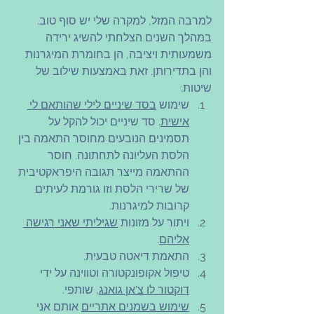
למרבה המזל, למקרה שלי יש סוף טוב. 
במהלך השנים הצלחתי להשיג ירידה 
משמעותית ויציבה, הן בחומרת המיגרנות 
והן בתדירותן. זאת באמצעות שילוב של 
שיטות:
שימוש 
בסד שיניים לילי שהותאם לי 
אישית
. סד שיניים יכול להקל על 
תסמינים הנובעים מחוסר התאמה בין 
הלסת העליונה לתחתונה. חוסר 
ההתאמה מייצר תגובה היפראקטיבית 
של שרירי הלסת וזו גורמת לעיתים 
קרובות למיגרנות.
ויתור על מזונות 
שגיליתי שאני רגישה 
אליהם
.
התאמת דיאטה טבעית.
טיפול אקופונקטורה וטווינה על ידי 
דוקטור לו צ'אן גואנג,
 שותפי.
שימוש בשמנים אתריים
 אותם אני 